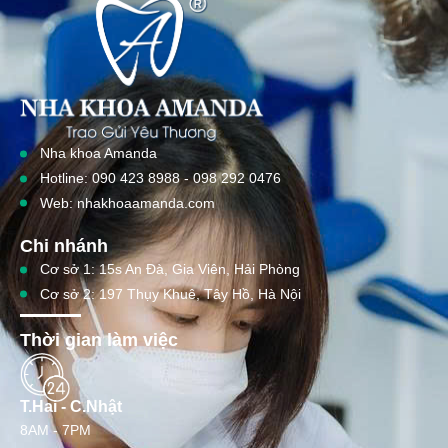
Nha khoa Amanda
Hotline: 090 423 8988 - 098 292 0476
Web: nhakhoaamanda.com
Chi nhánh
Cơ sở 1: 15s An Đà, Gia Viên, Hải Phòng
Cơ sở 2: 197 Thụy Khuê, Tây Hồ, Hà Nội
Thời gian làm việc
T.Hai - C.Nhật
8AM - 7PM