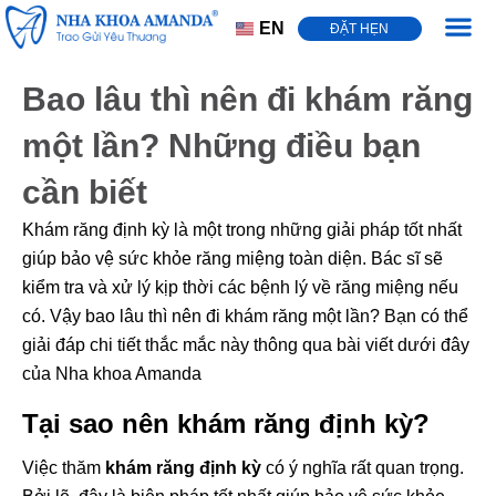
EN
ĐẶT HẸN
Trang Chủ
Dịch Vụ
Bảng Giá
Bệnh Lý Răng Miệng
Tin Tức
Bao lâu thì nên đi khám răng
một lần? Những điều bạn
cần biết
Khám răng định kỳ là một trong những giải pháp tốt nhất
giúp bảo vệ sức khỏe răng miệng toàn diện. Bác sĩ sẽ
kiểm tra và xử lý kịp thời các bệnh lý về răng miệng nếu
có. Vậy bao lâu thì nên đi khám răng một lần? Bạn có thể
giải đáp chi tiết thắc mắc này thông qua bài viết dưới đây
của Nha khoa Amanda
Tại sao nên khám răng định kỳ?
Việc thăm
khám răng định kỳ
có ý nghĩa rất quan trọng.