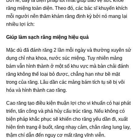
Bởi lẽ, đây là biện pháp tốt nhất giúp bảo vệ sức khỏe
răng miệng toàn diện. Theo đó, các bác sĩ khuyến khích
mỗi người nên thăm khám răng định kỳ bởi nó mang lại
nhiều lợi ích:
Giúp làm sạch răng miệng hiệu quả
Mặc dù đã đánh răng 2 lần mỗi ngày và thường xuyên sử
dụng chỉ nha khoa, nước súc miệng. Tuy nhiên mảng
bám vẫn hình thành ở một số khu vực mà bàn chải đánh
răng không thể loại bỏ được, chẳng hạn như bề mặt
trong của răng. Lâu dần các mảng bám tích tụ sẽ bị vôi
hóa và hình thành cao răng.
Cao răng tạo điều kiện thuận lợi cho vi khuẩn có hại phát
triển, tấn công và phá hủy cấu trúc răng. Nếu không có
biện pháp khắc phục sẽ khiến cho răng yếu dần đi, xuất
hiện tình trạng ê buốt, răng nhạy cảm, chân răng lung lay,
thậm chí dẫn đến nguy cơ mất răng vĩnh viễn.