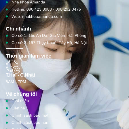
Nha khoa Amanda
Hotline: 090 423 8988 - 098 292 0476
Web: nhakhoaamanda.com
Chi nhánh
Cơ sở 1: 15s An Đà, Gia Viên, Hải Phòng
Cơ sở 2: 197 Thụy Khuê, Tây Hồ, Hà Nội
Thời gian làm việc
T.Hai - C.Nhật
8AM - 7PM
Về chúng tôi
Giới thiệu
Liên hệ
Chính sách bảo mật
Chính sách bảo hành