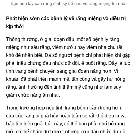
Bạn nên lấy cao răng định kỳ để bảo vệ răng miệng tốt nhất
Phát hiện sớm các bệnh lý về răng miệng và điều trị
kịp thời
Thông thường, ở giai đoạn đầu, một số bệnh lý răng
miệng như sâu răng, viêm nướu hay viêm nha chu rất
khó để nhận biết. Đa số người bệnh chỉ phát hiện khi gặp
phải triệu chứng đau nhức dữ dội, ê buốt răng. Đây là lúc
tình trạng bệnh chuyển sang giai đoạn nặng hơn. Vi
khuẩn đã phát triển mạnh mẽ, tấn công và gây hư hỏng
răng, ảnh hưởng đến tính thẩm mỹ cũng như làm suy
giảm chức năng ăn nhai.
Trong trường hợp nếu tình trạng bệnh trầm trọng hơn,
cấu trúc răng bị phá hủy hoàn toàn sẽ rất khó điều trị và
bảo tồn hiệu quả. Lúc này, có thể bạn phải nhổ bỏ răng
mới có thể chấm dứt được những cơn đau nhức dữ dội.