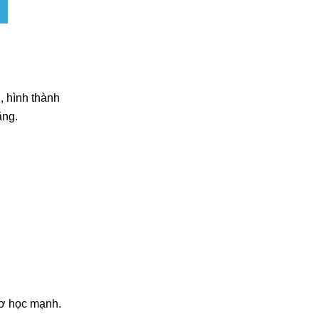
, hình thành
ăng.
cơ học mạnh.