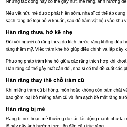
Những tác động này có thể gây nứt, mẻ răng, ảnh hưởng đến
Nếu vết nứt, mẻ được phát hiện sớm, nha sĩ có thể áp dụng k
sạch răng để loại bỏ vi khuẩn, sau đó trám vật liệu vào khu 
Hàn răng thưa, hở kẽ nhẹ
Đối với người có răng thưa do kích thước răng không đều h
răng thẩm mỹ. Việc trám khe hở giúp điều chỉnh và lấp đầy 
Phương pháp trám khe hở giữa các răng thích hợp khi khoả
Hàn răng có thể gây mất cân đối, nha sĩ có thể đề xuất cá
Hàn răng thay thế chỗ trám cũ
Khi miếng trám cũ bị hỏng, mòn hoặc không còn bám chặt vào 
bao gồm loại bỏ miếng trám cũ và làm sạch bề mặt răng trướ
Hàn răng bị mẻ
Răng bị nứt hoặc mẻ thường do các tác động mạnh như tai 
tố này gây ảnh hưởng trực tiếp đến cấu trúc răng.