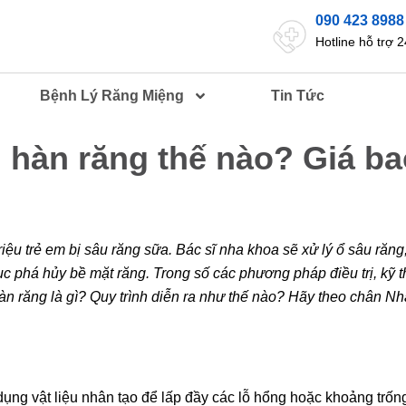
090 423 8988
Hotline hỗ trợ 2
Bệnh Lý Răng Miệng
Tin Tức
h hàn răng thế nào? Giá b
riệu trẻ em bị sâu răng sữa. Bác sĩ nha khoa sẽ xử lý ổ sâu răng
ục phá hủy bề mặt răng. Trong số các phương pháp điều trị, kỹ t
n răng là gì? Quy trình diễn ra như thế nào? Hãy theo chân N
dụng vật liệu nhân tạo để lấp đầy các lỗ hổng hoặc khoảng trốn