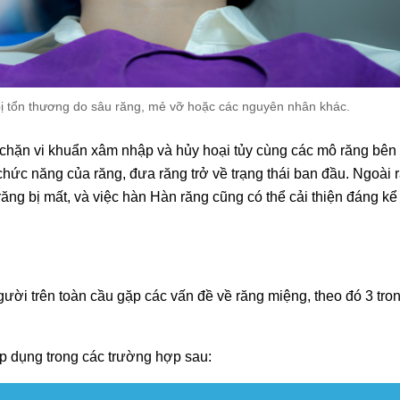
ị tổn thương do sâu răng, mẻ vỡ hoặc các nguyên nhân khác.
ăn chặn vi khuẩn xâm nhập và hủy hoại tủy cùng các mô răng bên
 chức năng của răng, đưa răng trở về trạng thái ban đầu. Ngoài 
ăng bị mất, và việc hàn Hàn răng cũng có thể cải thiện đáng kể 
gười trên toàn cầu gặp các vấn đề về răng miệng, theo đó 3 tro
p dụng trong các trường hợp sau: