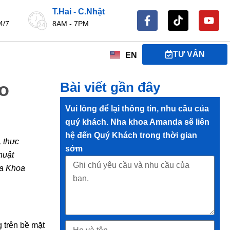
T.Hai - C.Nhật
4/7
8AM - 7PM
TƯ VẤN
EN
ao
Bài viết gần đây
Vui lòng để lại thông tin, nhu cầu của
quý khách. Nha khoa Amanda sẽ liên
hệ đến Quý Khách trong thời gian
, thực
sớm
huật
ha Khoa
g trên bề mặt