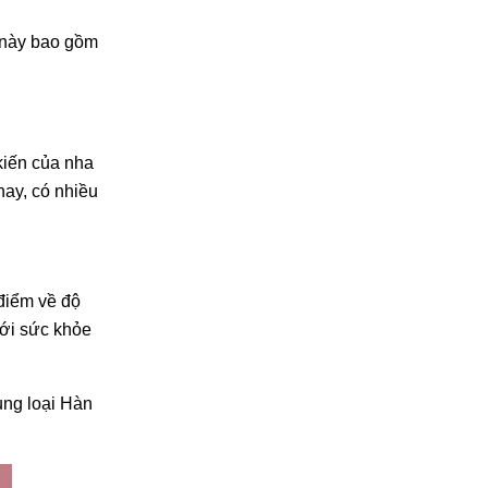
h này bao gồm
kiến của nha
nay, có nhiều
 điểm về độ
với sức khỏe
ng loại Hàn