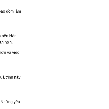
 bao gồm làm
ên nên Hàn
đặn hơn.
hơn và việc
uá trình này
. Những yếu