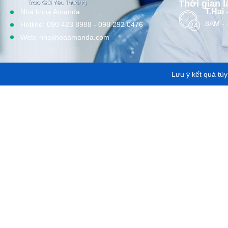
Thời gian l
T.Hai 
Nha khoa Amanda
8AM -
Hotline: 090 423 8988 - 098 292 0476
Web: nhakhoaamanda.com
Lưu ý kết quả tù