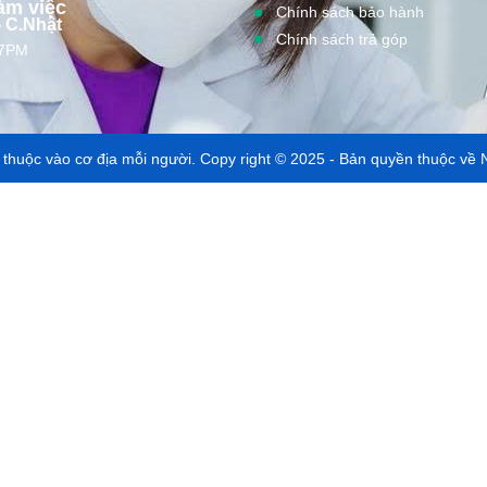
àm việc
Chính sách bảo hành
- C.Nhật
Chính sách trả góp
 7PM
y thuộc vào cơ địa mỗi người. Copy right © 2025 - Bản quyền thuộc v