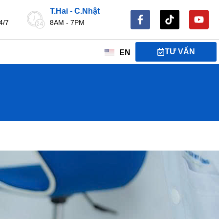
T.Hai - C.Nhật
4/7
8AM - 7PM
TƯ VẤN
EN