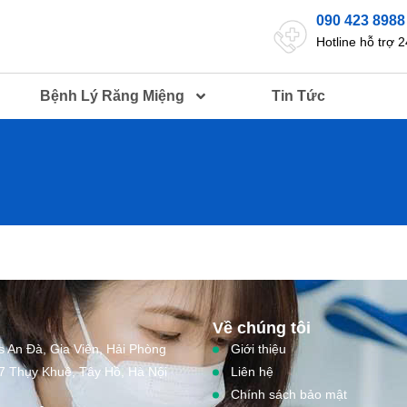
090 423 8988
Hotline hỗ trợ 2
Bệnh Lý Răng Miệng
Tin Tức
Về chúng tôi
s An Đà, Gia Viên, Hải Phòng
Giới thiệu
7 Thụy Khuê, Tây Hồ, Hà Nội
Liên hệ
Chính sách bảo mật