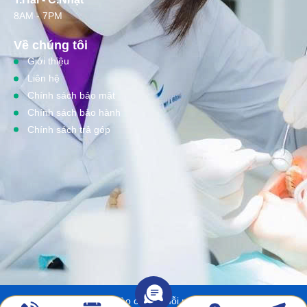
8AM - 7PM
Về chúng tôi
Giới thiệu
Liên hệ
Chính sách bảo mật
Chính sách bảo hành
Chính sách trả góp
Lưu ý kết quả tùy thuộc vào cơ địa mỗi người. Copy right © 2025 -