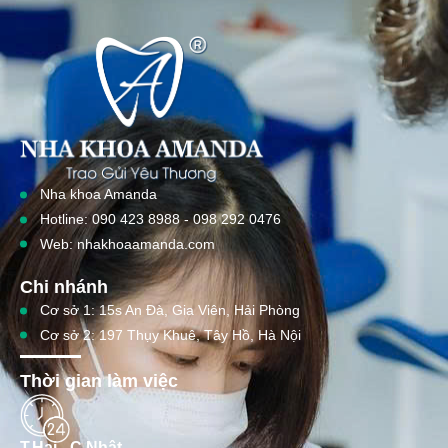
Nha khoa Amanda
Hotline: 090 423 8988 - 098 292 0476
Web: nhakhoaamanda.com
Chi nhánh
Cơ sở 1: 15s An Đà, Gia Viên, Hải Phòng
Cơ sở 2: 197 Thụy Khuê, Tây Hồ, Hà Nội
Thời gian làm việc
T.Hai - C.Nhật