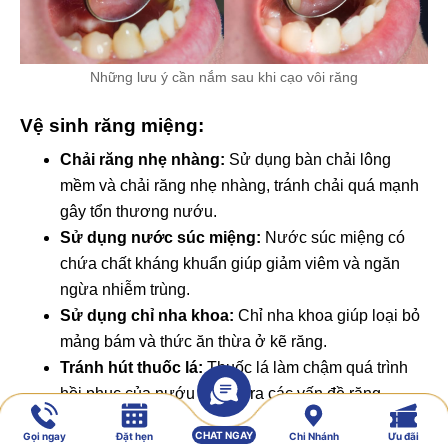
Những lưu ý cần nắm sau khi cạo vôi răng
Vệ sinh răng miệng:
Chải răng nhẹ nhàng:
Sử dụng bàn chải lông
mềm và chải răng nhẹ nhàng, tránh chải quá mạnh
gây tổn thương nướu.
Sử dụng nước súc miệng:
Nước súc miệng có
chứa chất kháng khuẩn giúp giảm viêm và ngăn
ngừa nhiễm trùng.
Sử dụng chỉ nha khoa:
Chỉ nha khoa giúp loại bỏ
mảng bám và thức ăn thừa ở kẽ răng.
Tránh hút thuốc lá:
Thuốc lá làm chậm quá trình
hồi phục của nướu và gây ra các vấn đề răng
miệng khác.
CHAT NGAY
Gọi ngay
Đặt hẹn
Chi Nhánh
Ưu đãi
Lịch tái khám: