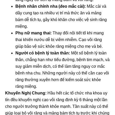
Bệnh nhân chỉnh nha (đeo mắc cài):
Mắc cài và
dây cung tạo ra nhiều vị trí mà thức ăn và mảng
bám dễ tích tụ, gây khó khăn cho việc vệ sinh răng
miệng.
Phụ nữ mang thai:
Thay đổi nội tiết tố khi mang
thai khiến nướu dễ bị viêm nhiễm. Cạo vôi răng
giúp bảo vệ sức khỏe răng miệng cho mẹ và bé.
Người có bệnh lý toàn thân:
Một số bệnh lý toàn
thân, chẳng hạn như tiểu đường, bệnh tim mạch, và
suy giảm miễn dịch, có thể làm tăng nguy cơ mắc
bệnh nha chu. Những người này có thể cần cạo vôi
răng thường xuyên hơn để kiểm soát sức khỏe
răng miệng.
Khuyến Nghị Chung:
Hầu hết các tổ chức nha khoa uy
tín đều khuyến nghị cạo vôi răng định kỳ 6 tháng một lần
cho người trưởng thành khỏe mạnh. Tần suất này có thể
giúp loại bỏ vôi răng và mảng bám tích tụ trước khi chúng