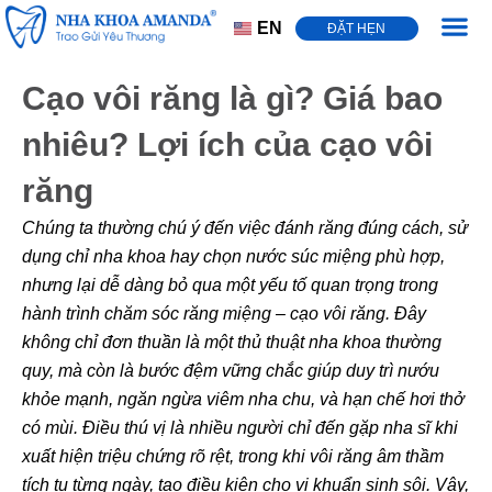
EN
ĐẶT HẸN
Trang Chủ
Dịch Vụ
Bảng Giá
Bệnh Lý Răng Miệng
Tin Tức
Cạo vôi răng là gì? Giá bao
nhiêu? Lợi ích của cạo vôi
răng
Chúng ta thường chú ý đến việc đánh răng đúng cách, sử
dụng chỉ nha khoa hay chọn nước súc miệng phù hợp,
nhưng lại dễ dàng bỏ qua một yếu tố quan trọng trong
hành trình chăm sóc răng miệng –
cạo vôi răng
. Đây
không chỉ đơn thuần là một thủ thuật nha khoa thường
quy, mà còn là bước đệm vững chắc giúp duy trì nướu
khỏe mạnh, ngăn ngừa viêm nha chu, và hạn chế hơi thở
có mùi. Điều thú vị là nhiều người chỉ đến gặp nha sĩ khi
xuất hiện triệu chứng rõ rệt, trong khi vôi răng âm thầm
tích tụ từng ngày, tạo điều kiện cho vi khuẩn sinh sôi. Vậy,