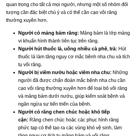
quan trọng cho tất cả mọi người, nhưng một số nhóm đối
tượng cần đặc biệt chú ý và có thể cần cạo vôi răng
thường xuyên hơn.
Người có mảng bám răng:
Mảng bám là lớp màng
vi khuẩn hình thành liên tục trên răng.
Người hút thuốc lá, uống nhiều cà phê, trà:
Hút
thuốc lá làm tăng nguy cơ mắc bệnh nha chu và tích
tụ vôi răng.
Người bị viêm nướu hoặc viêm nha chu:
Những
người đã được chẩn đoán mắc bệnh nha chu cần
cạo vôi răng thường xuyên hơn để loại bỏ vôi răng
và mảng bám dưới nướu, giúp kiểm soát bệnh và
ngăn ngừa sự tiến triển của bệnh.
Người có răng chen chúc hoặc khó tiếp
cận:
Răng chen chúc hoặc các phục hình răng
phức tạp có thể tạo ra các vùng khó vệ sinh, làm
tăng nguy cơ tích tụ mảng bám và vôi răng.