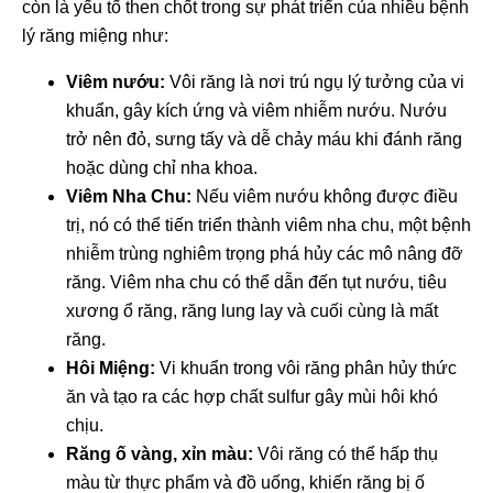
còn là yếu tố then chốt trong sự phát triển của nhiều bệnh
lý răng miệng như:
Viêm nướu:
Vôi răng là nơi trú ngụ lý tưởng của vi
khuẩn, gây kích ứng và viêm nhiễm nướu. Nướu
trở nên đỏ, sưng tấy và dễ chảy máu khi đánh răng
hoặc dùng chỉ nha khoa.
Viêm Nha Chu:
Nếu viêm nướu không được điều
trị, nó có thể tiến triển thành viêm nha chu, một bệnh
nhiễm trùng nghiêm trọng phá hủy các mô nâng đỡ
răng. Viêm nha chu có thể dẫn đến tụt nướu, tiêu
xương ổ răng, răng lung lay và cuối cùng là mất
răng.
Hôi Miệng:
Vi khuẩn trong vôi răng phân hủy thức
ăn và tạo ra các hợp chất sulfur gây mùi hôi khó
chịu.
Răng ố vàng, xỉn màu:
Vôi răng có thể hấp thụ
màu từ thực phẩm và đồ uống, khiến răng bị ố