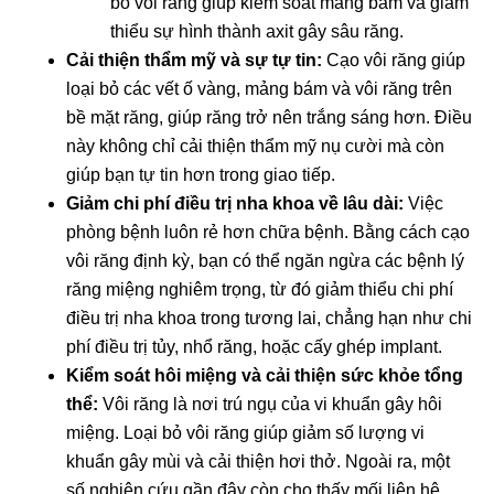
bỏ vôi răng giúp kiểm soát mảng bám và giảm
thiểu sự hình thành axit gây sâu răng.
Cải thiện thẩm mỹ và sự tự tin:
Cạo vôi răng giúp
loại bỏ các vết ố vàng, mảng bám và vôi răng trên
bề mặt răng, giúp răng trở nên trắng sáng hơn. Điều
này không chỉ cải thiện thẩm mỹ nụ cười mà còn
giúp bạn tự tin hơn trong giao tiếp.
Giảm chi phí điều trị nha khoa về lâu dài:
Việc
phòng bệnh luôn rẻ hơn chữa bệnh. Bằng cách cạo
vôi răng định kỳ, bạn có thể ngăn ngừa các bệnh lý
răng miệng nghiêm trọng, từ đó giảm thiểu chi phí
điều trị nha khoa trong tương lai, chẳng hạn như chi
phí điều trị tủy, nhổ răng, hoặc cấy ghép implant.
Kiểm soát hôi miệng và cải thiện sức khỏe tổng
thể:
Vôi răng là nơi trú ngụ của vi khuẩn gây hôi
miệng. Loại bỏ vôi răng giúp giảm số lượng vi
khuẩn gây mùi và cải thiện hơi thở. Ngoài ra, một
số nghiên cứu gần đây còn cho thấy mối liên hệ