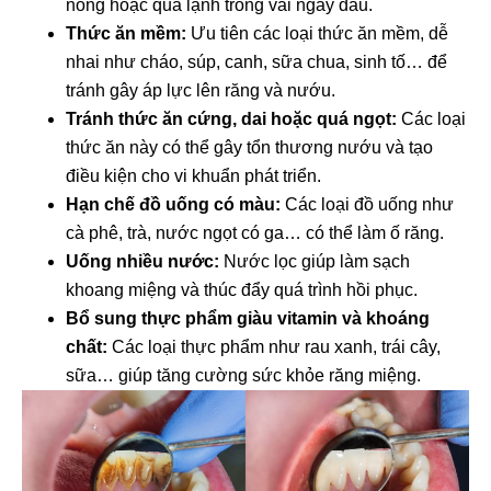
nóng hoặc quá lạnh trong vài ngày đầu.
Thức ăn mềm:
Ưu tiên các loại thức ăn mềm, dễ
nhai như cháo, súp, canh, sữa chua, sinh tố… để
tránh gây áp lực lên răng và nướu.
Tránh thức ăn cứng, dai hoặc quá ngọt:
Các loại
thức ăn này có thể gây tổn thương nướu và tạo
điều kiện cho vi khuẩn phát triển.
Hạn chế đồ uống có màu:
Các loại đồ uống như
cà phê, trà, nước ngọt có ga… có thể làm ố răng.
Uống nhiều nước:
Nước lọc giúp làm sạch
khoang miệng và thúc đẩy quá trình hồi phục.
Bổ sung thực phẩm giàu vitamin và khoáng
chất:
Các loại thực phẩm như rau xanh, trái cây,
sữa… giúp tăng cường sức khỏe răng miệng.