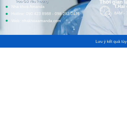
Thời gian l
T.Hai 
Nha khoa Amanda
8AM -
Hotline: 090 423 8988 - 098 292 0476
Web: nhakhoaamanda.com
Lưu ý kết quả tù