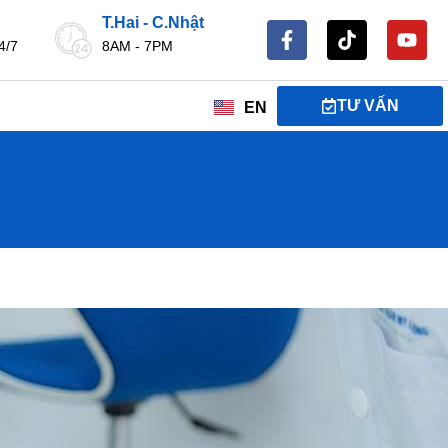
T.Hai - C.Nhật
4/7
8AM - 7PM
TƯ VẤN
EN