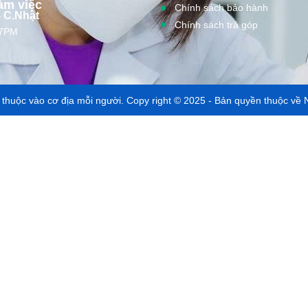
àm việc
Chính sách bảo hành
- C.Nhật
Chính sách trả góp
 7PM
y thuộc vào cơ địa mỗi người. Copy right © 2025 - Bản quyền thuộc v