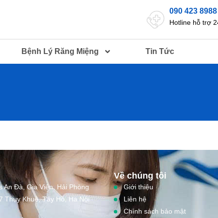
090 423 8988
Hotline hỗ trợ 2
Bệnh Lý Răng Miệng
Tin Tức
Về chúng tôi
s An Đà, Gia Viên, Hải Phòng
Giới thiệu
7 Thụy Khuê, Tây Hồ, Hà Nội
Liên hệ
Chính sách bảo mật